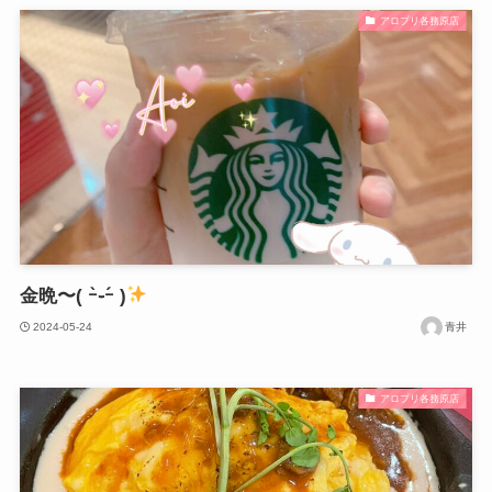
アロプリ各務原店
金晩〜( ｰ̀֊ｰ́ )
2024-05-24
青井
アロプリ各務原店