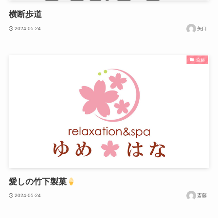
横断歩道
2024-05-24
矢口
斎藤
愛しの竹下製菓
2024-05-24
斎藤