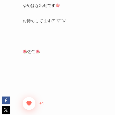
ゆめはな出勤です
お待ちしてます(*ﾟ▽ﾟ)ﾉ
佐伯
+4