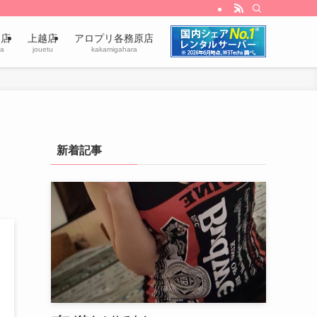
田店
上越店
アロプリ各務原店
a
jouetu
kakamigahara
新着記事