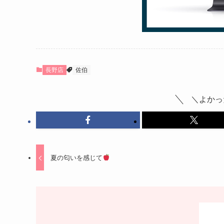
長野店
佐伯
＼よかっ
夏の匂いを感じて