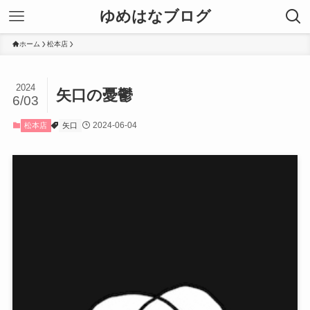
ゆめはなブログ
ホーム
松本店
2024
矢口の憂鬱
6/03
2024-06-04
松本店
矢口