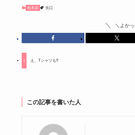
松本店
矢口
＼よかっ
え、Tシャツも⁉︎
この記事を書いた人