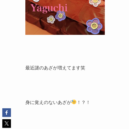
最近謎のあざが増えてます笑
身に覚えのないあざが
！？！