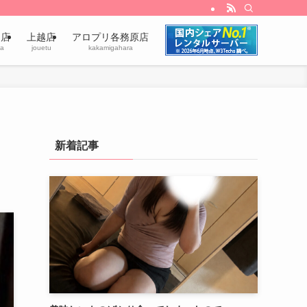
田店
上越店
アロプリ各務原店
a
jouetu
kakamigahara
新着記事