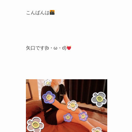
こんばんは
矢口です(b・ω・d)