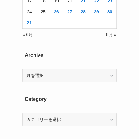
17
18
19
20
21
22
23
24
25
26
27
28
29
30
31
« 6月
8月 »
Archive
Archive
Category
Category