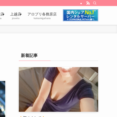
田店
上越店
アロプリ各務原店
a
jouetu
kakamigahara
新着記事