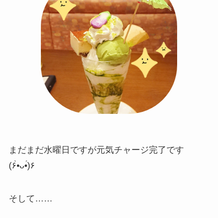
まだまだ水曜日ですが元気チャージ完了です
(۶•̀ᴗ•́)۶
そして……