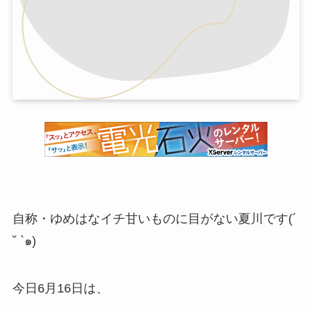
自称・ゆめはなイチ甘いものに目がない夏川です(´
˘ `๑)
今日6月16日は、