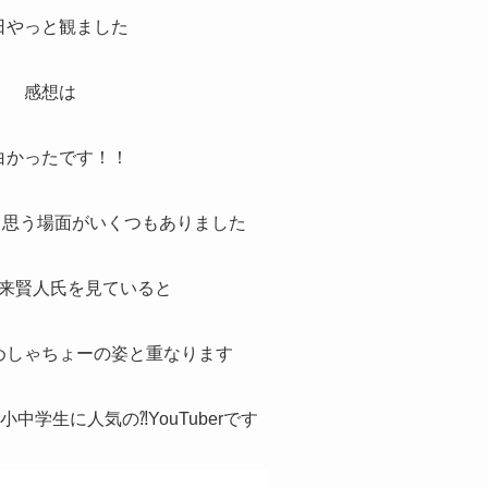
日やっと観ました
感想は
白かったです！！
︎と思う場面がいくつもありました
来賢人氏を見ていると
めしゃちょーの姿と重なります
中学生に人気の⁈YouTuberです