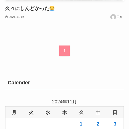
久々にしんどかった
2024-11-15
三好
1
Calender
2024年11月
月
火
水
木
金
土
日
1
2
3