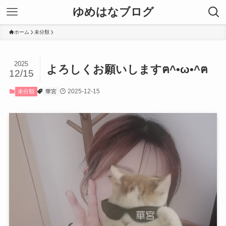
ゆめはなブログ
ホーム
未分類
2025
よろしくお願いしますฅ^•ω•^ฅ
12/15
2025-12-15
未分類
華宮