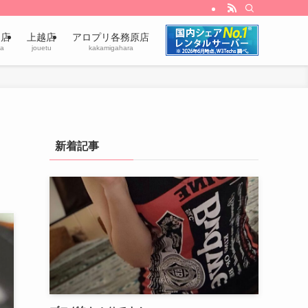
田店
上越店
アロプリ各務原店
a
jouetu
kakamigahara
新着記事