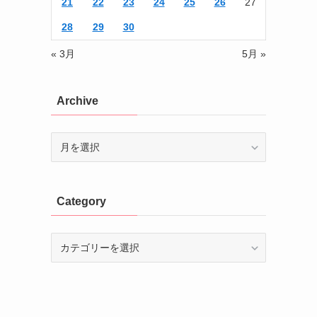
21
22
23
24
25
26
27
28
29
30
« 3月
5月 »
Archive
Archive
Category
Category