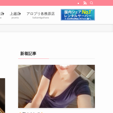
田店
上越店
アロプリ各務原店
a
jouetu
kakamigahara
新着記事