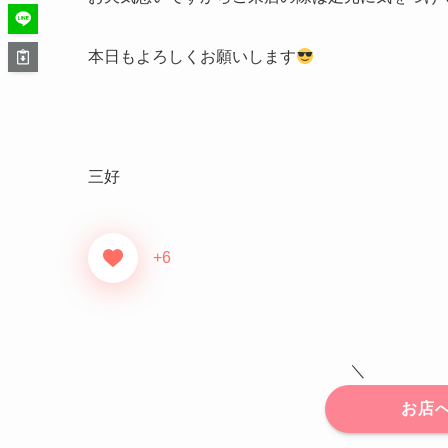
本日もよろしくお願いします
三好
+6
＼
お店