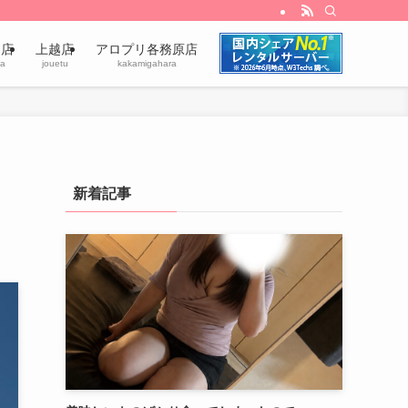
田店
上越店
アロプリ各務原店
a
jouetu
kakamigahara
新着記事