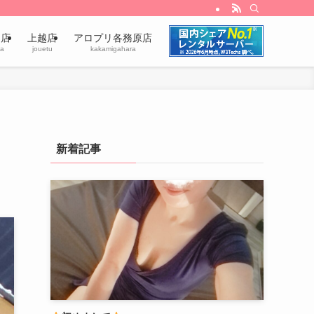
田店
上越店
アロプリ各務原店
a
jouetu
kakamigahara
新着記事