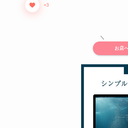
+3
＼
お店