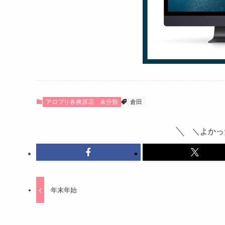
アロプリ各務原店
未分類
倉田
＼よかっ
年末年始