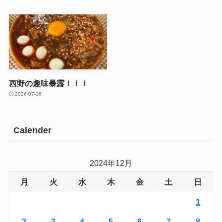
西野の趣味暴露！！！
2026-07-16
Calender
2024年12月
月
火
水
木
金
土
日
1
2
3
4
5
6
7
8