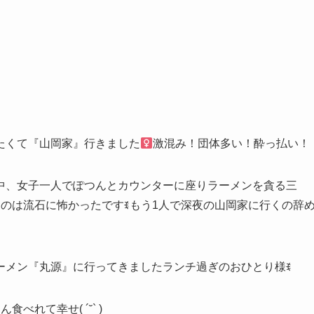
くて『山岡家』行きました‍
激混み！団体多い！酔っ払い！
中、女子一人でぽつんとカウンターに座りラーメンを貪る三
のは流石に怖かったですꉂもう1人で深夜の山岡家に行くの辞
ーメン『丸源』に行ってきましたランチ過ぎのおひとり様ꉂ
れて幸せ( ´˘` )