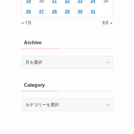
19
20
21
22
23
24
25
26
27
28
29
30
31
« 7月
9月 »
Archive
Archive
Category
め
Category