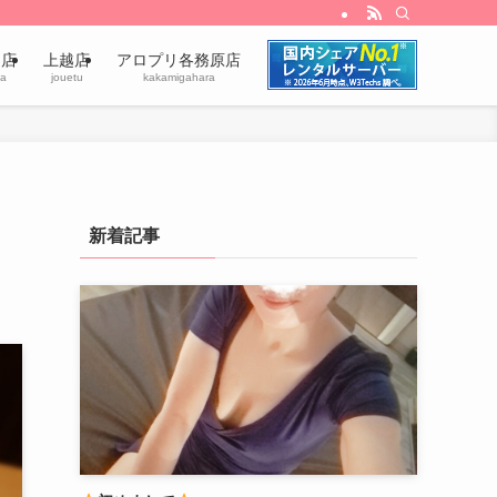
田店
上越店
アロプリ各務原店
a
jouetu
kakamigahara
新着記事