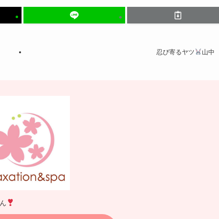
忍び寄るヤツ
山中
ん