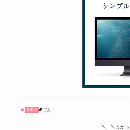
長野店
三好
＼よかっ