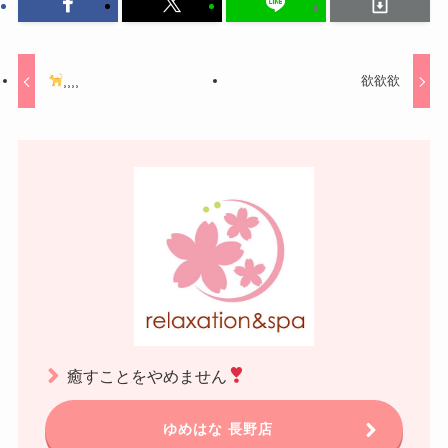
⸒⸒⸒⸒
欲欲欲
癒すことをやめません
ゆめはな 長野店