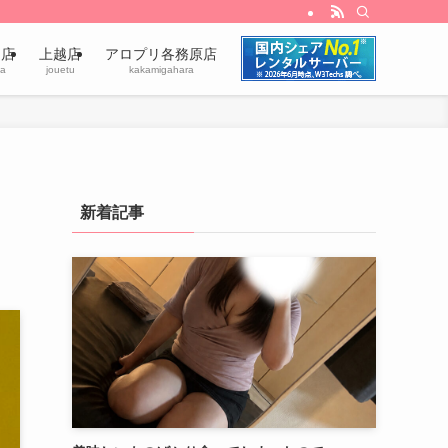
田店
上越店
アロプリ各務原店
a
jouetu
kakamigahara
新着記事