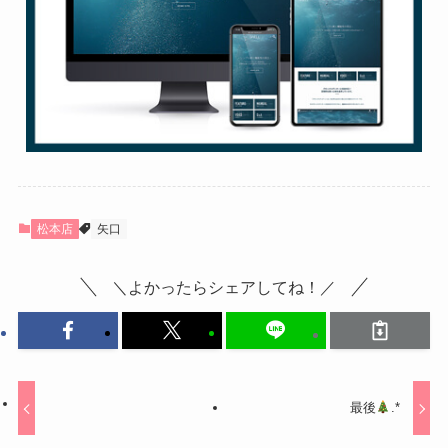
松本店
矢口
＼よかったらシェアしてね！／
最後
.*