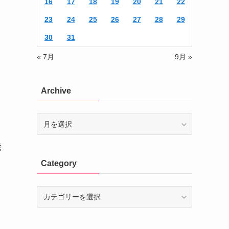
16
17
18
19
20
21
22
23
24
25
26
27
28
29
30
31
« 7月
9月 »
Archive
Archive
蔵
Category
Category