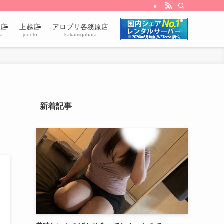
田店
上越店
アロプリ各務原店
a
jouetu
kakamigahara
新着記事