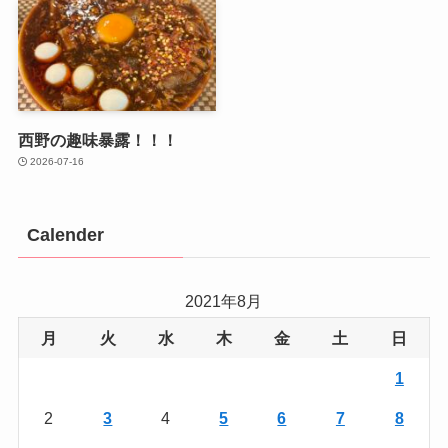
西野の趣味暴露！！！
2026-07-16
Calender
2021年8月
月
火
水
木
金
土
日
1
2
3
4
5
6
7
8