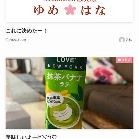
これに決めたー！
2024-10-30
若林
長野店
美味しいよー(*´༥`*)♡