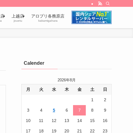
田店
上越店
アロプリ各務原店
a
jouetu
kakamigahara
Calender
2026年8月
月
火
水
木
金
土
日
1
2
3
4
5
6
7
8
9
10
11
12
13
14
15
16
17
18
19
20
21
22
23