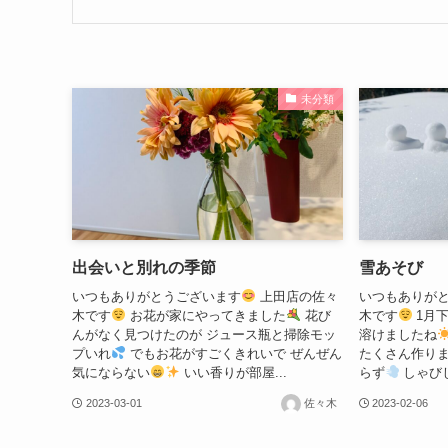
未分類
出会いと別れの季節
雪あそび
いつもありがとうございます
上田店の佐々
いつもありが
木です
お花が家にやってきました
花び
木です
1月
んがなく見つけたのが ジュース瓶と掃除モッ
溶けましたね
プいれ
でもお花がすごくきれいで ぜんぜん
たくさん作り
気にならない
いい香りが部屋...
らず
しゃびし
2023-03-01
佐々木
2023-02-06