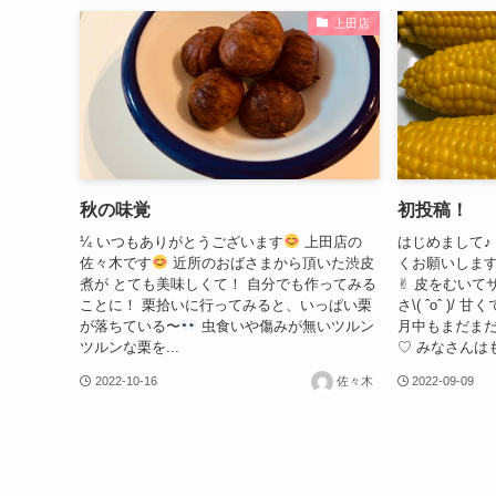
上田店
秋の味覚
初投稿！
¼ いつもありがとうございます
上田店の
はじめまして♪
佐々木です
近所のおばさまから頂いた渋皮
くお願いします
煮が とても美味しくて！ 自分でも作ってみる
✌︎ 皮をむい
ことに！ 栗拾いに行ってみると、いっぱい栗
さ\( ˆoˆ )
が落ちている〜
虫食いや傷みが無いツルン
月中もまだまだ
ツルンな栗を...
♡ みなさんはも
2022-10-16
佐々木
2022-09-09