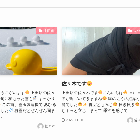
上田店
未
佐々木です
とうございます
上田店の佐々
上田店の佐々木です
こんにちは
日に
下旬に積もった雪も
すっかり
冬が近づいてきますね
家の近くの紅葉
この前、雪玉製造機で あひる
麗でした
青空ともみじ
良き良き
ました
粉雪だとぜんぜん固ま
ちょっと立ち止まって 季節を感じて...
...
2022-11-07
佐
佐々木